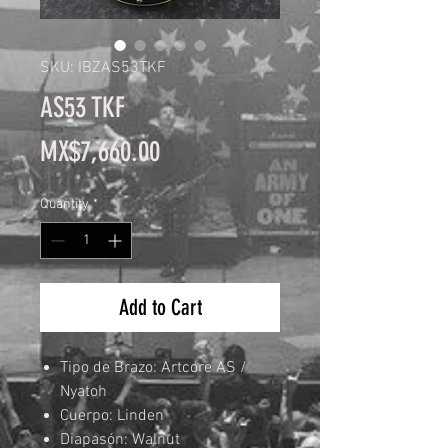
SKU: IBZAS53TKF
AS53 TKF
Price
MX$7,660.00
Quantity
*
Add to Cart
Tipo de Brazo: Artcore AS /
Nyatoh
Cuerpo: Linden
Diapasón: Walnut