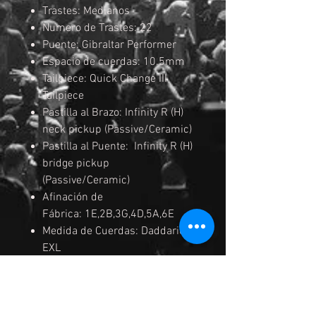
Trastes: Medianos
Numero de Trastes: 22
Puente: Gibraltar Performer
Espacio de cuerdas: 10.5mm
Tailpiece: Quick Change III
Tailpiece
Pastilla al Brazo: Infinity R (H)
neck pickup (Passive/Ceramic)
Pastilla al Puente: Infinity R (H)
bridge pickup
(Passive/Ceramic)
Afinación de
Fábrica: 1E,2B,3G,4D,5A,6E
Medida de Cuerdas: Daddario
EXL
.010/.013/.017/.030/.042/.05
2
Cejilla del Brazo: Plastico