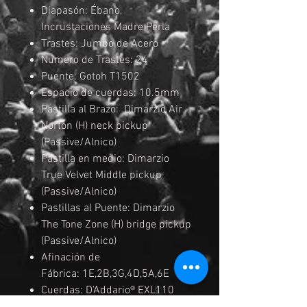
Diapasón: Ébano,
Incrustaciones Madre Perla
Trastes: Jumbo de Acero
Numero de Trastes: 24
Puente: Gotoh T1502
Espacio de cuerdas: 10.5mm
Pastilla al Brazo: Dimarzio Air
Norton (H) neck pickup
(Passive/Alnico)
Pastilla en medio: Dimarzio
True Velvet Middle pickup
(Passive/Alnico)
Pastillas al Puente: Dimarzio
The Tone Zone (H) bridge pickup
(Passive/Alnico)
Afinación de
Fábrica: 1E,2B,3G,4D,5A,6E
Cuerdas: D'Addario® EXL110