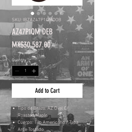
SKU: IBZAZ47P1QMDOB
AZ47P1QM DEB
Price
MX$30,587.00
Quantity
*
Add to Cart
Tipo de Brazo: AZ Oval C/
Roasted Maple
Cuerpo: Tilo Americano / Tapa
Arce Tostado