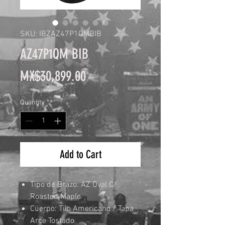
SKU: IBZAZ47P1QMBIB
AZ47P1QM BIB
Price
MX$30,899.00
Quantity
*
Add to Cart
Tipo de Brazo: AZ Oval C/
Roasted Maple
Cuerpo: Tilo Americano / Tapa
Arce Tostado