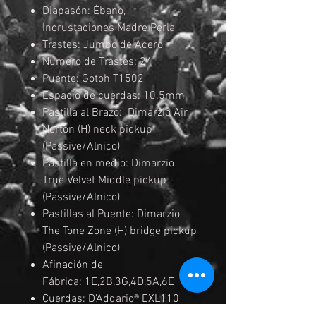
Diapasón: Ébano,
Incrustaciones Madre Perla
Trastes: Jumbo de Acero
Numero de Trastes: 24
Puente: Gotoh T1502
Espacio de cuerdas: 10.5mm
Pastilla al Brazo: Dimarzio Air
Norton (H) neck pickup
(Passive/Alnico)
Pastilla en medio: Dimarzio
True Velvet Middle pickup
(Passive/Alnico)
Pastillas al Puente: Dimarzio
The Tone Zone (H) bridge pickup
(Passive/Alnico)
Afinación de
Fábrica: 1E,2B,3G,4D,5A,6E
Cuerdas: D'Addario® EXL110