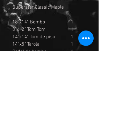
Superstar Classic Maple
18"x14" Bombo
1
8"x12" Tom Tom
1
14"x14" Tom de piso
1
14"x5" Tarola
1
Pedal de bombo
1
MTH600 Double Tom Holder
1
Atril para platillo: 2
Atril hi-hats: 1
Atril para Tarola: 1
No incluye platillos
Madera: Maple
Acabado: Brillante
Fabricación: China
Color: Azul (Indigo Sparkle)