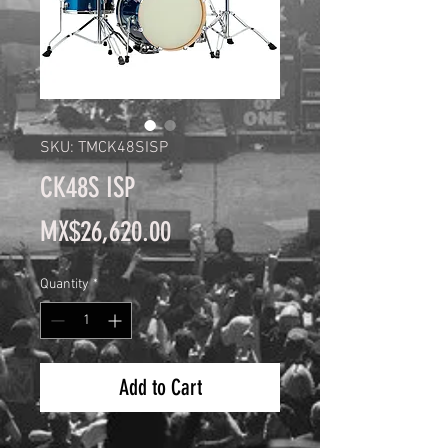
SKU: TMCK48SISP
CK48S ISP
Price
MX$26,620.00
Quantity
*
Add to Cart