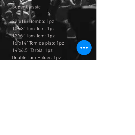
Super Classic
22"x18" Bombo: 1pz
10"x8" Tom Tom: 1pz
12"x9" Tom Tom: 1pz
16"x14" Tom de piso: 1pz
14"x6.5" Tarola: 1pz
Double Tom Holder: 1pz
Atril para platillo: 2
Atril hi-hats: 1
Atril para Tarola: 1
Pedal de bombo: 1
Asiento: 1
Madera: Maple
Acabado: Brillante
Fabricación: China
Color: TLB (Tangerine Lacquer