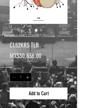
SKU: TMCL52KRSTLB
CL52KRS TLB
Price
MX$30,836.00
Quantity
*
Add to Cart