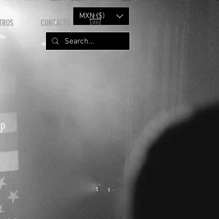
MXN ($)
TROS
CONTACTO
P
rice