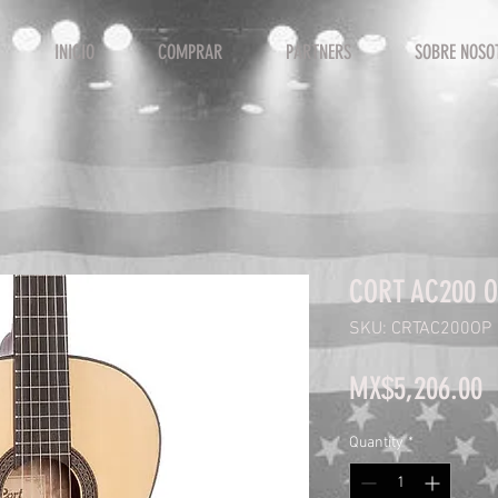
INICIO
COMPRAR
PARTNERS
SOBRE NOSO
CORT AC200 O
SKU: CRTAC200OP
P
MX$5,206.00
Quantity
*