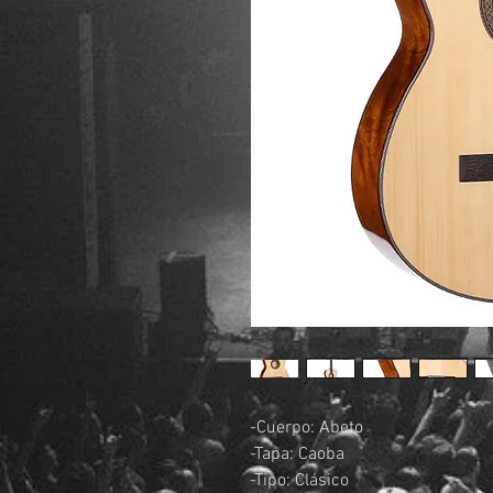
-Cuerpo: Abeto
-Tapa: Caoba
-Tipo: Clásico