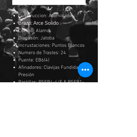
Construccion: Atornillado
Brazo: Arce Solido
Cuerpo: Alamo
Diapasón: Jatoba
Incrustaciones: Puntos Blancos
Numero de Trastes: 24
Puente: EB6(4)
Afinadores: Clavijas Fundidas a
Presión
Pastillas: PSEB4-4/F & PSEB1-
4/R
EQ: Activo de 2 Bandas
Acabados: Cromados
Color: TR (Transparent Red)
MEDIDAS DEL BRAZO