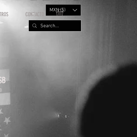
MXN ($)
TROS
CONTACTO
SB
B
rice