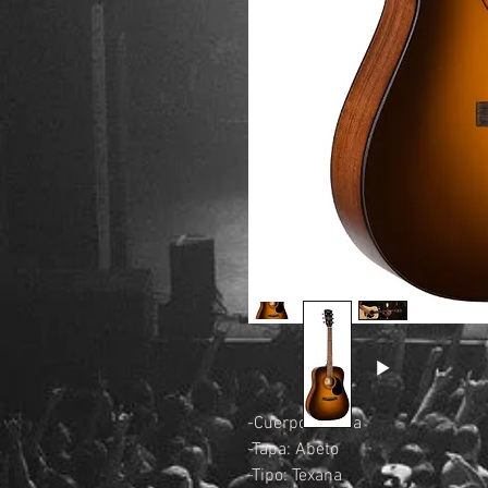
-Cuerpo: Caoba
-Tapa: Abeto
-Tipo: Texana