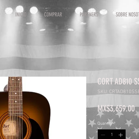
INICIO
COMPRAR
PARTNERS
SOBRE NOSO
CORT AD810 S
SKU: CRTAD810SS
P
MX$3,659.00
Quantity
*