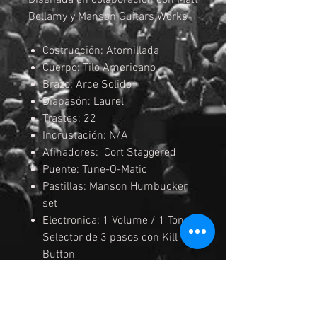
Diseñada en colaboración con Matt
Bellamy y Manson Guitars Works
Costrucción: Atornillada
Cuerpo: Tilo Americano
Brazo: Arce Solido
Diapasón: Laurel
Trastes: 22
Incrustación: N/A
Afinadores: Cort Staggered
Puente: Tune-O-Matic
Pastillas: Manson Humbucker
set
Electronica: 1 Volume / 1 Tono /
Selector de 3 pasos con Kill
Button
Cuerdas: Daddario EXL110
Medidas:
0.10/0.13/0.17/0.26/0.36/0.4