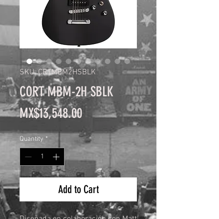
SKU: CRTMBM2HSBLK
CORT MBM-2H SBLK
Price
MX$13,548.00
Quantity
*
Add to Cart