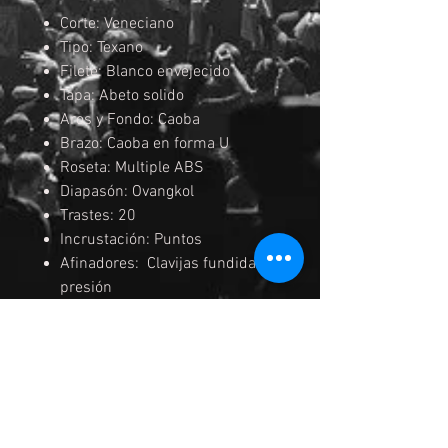
Corte: Veneciano
Tipo: Texano
Filete: Blanco envejecido
Tapa: Abeto solido
Aros y Fondo: Caoba
Brazo: Caoba en forma U
Roseta: Multiple ABS
Diapasón: Ovangkol
Trastes: 20
Incrustación: Puntos
Afinadores: Clavijas fundidas a
presión
Puente: Ovangkol
Preamp: Fishman Presys
Pastilla: Fishman Sonicore
Cuerdas: Daddario EXP16
Color: NS (Satin Natural)