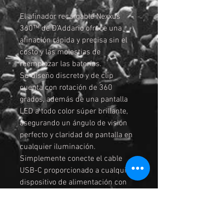
El afinador recargable Nexxus
360™ de D’Addario ofrece una
afinación rápida y precisa sin el
costo y las molestias de
reemplazar las baterías.
Su diseño discreto y de clip
cuenta con rotación de 360
grados, además de una pantalla
LED a todo color súper brillante,
asegurando un ángulo de visión
perfecto y claridad de pantalla en
cualquier iluminación.
Simplemente conecte el cable
USB-C proporcionado a cualquier
dispositivo de alimentación con
USB-C según sea necesario y
disfrute de 24 horas de afinación
por carga.