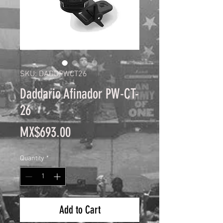
SKU: DADDPWCT26
Daddario Afinador PW-CT-
26
Price
MX$693.00
Quantity
*
Add to Cart