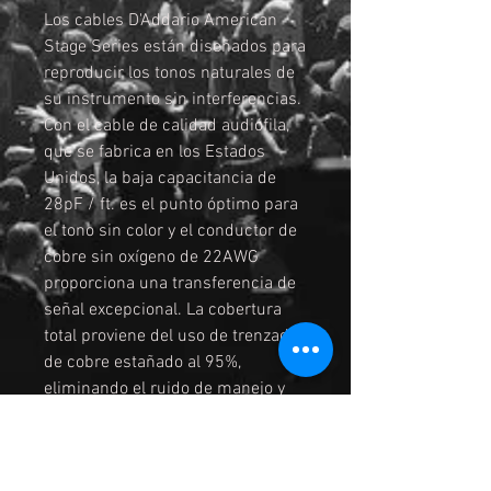
Los cables D'Addario American
Stage Series están diseñados para
reproducir los tonos naturales de
su instrumento sin interferencias.
Con el cable de calidad audiófila,
que se fabrica en los Estados
Unidos, la baja capacitancia de
28pF / ft. es el punto óptimo para
el tono sin color y el conductor de
cobre sin oxígeno de 22AWG
proporciona una transferencia de
señal excepcional. La cobertura
total proviene del uso de trenzado
de cobre estañado al 95%,
eliminando el ruido de manejo y
rechazando las interferencias.
Utilizando solo los mejores
materiales, diseños