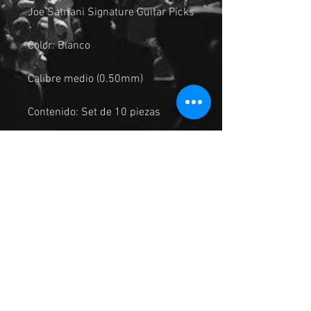
Joe Satriani Signature Guitar Picks
Color: Blanco
Calibre medio (0.50mm)
Contenido: Set de 10 piezas
Joe Satriani Signature Picks están
hechos de celuloide premium y
están disponibles en blanco con
impresión en negro o negro con
impresión en plata. Cada paquete
de 10 incluye 1 de cada uno de los
10 diseños originales de Joe
Satriani.
ENVIO