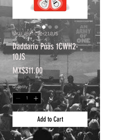
SKU: IBZ1CWH210JS
Daddario Púas 1CWH2-
10JS
Price
MX$311.00
Quantity
*
Add to Cart