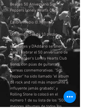
Beatles 50 Aniversario Sgt.
Peppers Lonely Hearts Club
Calibre medio (0.70mm)
Contenido: Set de 10 piezas
os Beatles y D'Addario se unen
para celebrar el 50 aniversario de
"Sgt. Pepper's Lonely Hearts Club
Band" con púas de guitarra y
correas conmemorativas. "Sgt.
Pepper" ha sido llamado "el álbum
de rock and roll más importante e
influyente jamás grabado", y
Rolling Stone lo colocó en el
número 1 de su lista de los "500
mejores álbumes de todos los