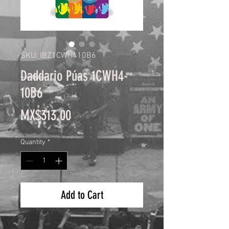
SKU: IBZ1CWH410B6
Daddario Púas 1CWH4-
10B6
Price
MX$313.00
Quantity
*
Add to Cart