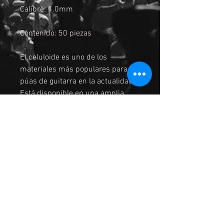
Calibre: 1.0mm
Contenido: 50 piezas
El celuloide es uno de los
materiales más populares para las
púas de guitarra en la actualidad.
Está disponible en una amplia
variedad de formas, colores y
grosores, y proporciona una
sensación natural y un tono cálido
y potente. El celuloide, un material
sintético, se introdujo por primera
vez a principios del siglo XX como
sustituto de las púas de carey
naturales.
ENVIO