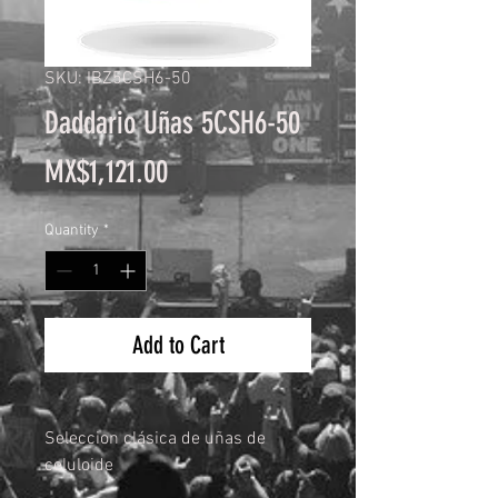
SKU: IBZ5CSH6-50
Daddario Uñas 5CSH6-50
Price
MX$1,121.00
Quantity
*
Add to Cart
Seleccion clásica de uñas de
celuloide