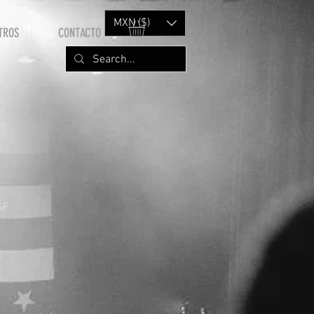
MXN ($)
TROS
CONTACTO
GF
rice