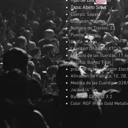
Tipo de Brazo: FRH
Tapa: Abeto Sitka
Cuerpo: Sapela
Diapasón: Walnut
Numero de Trastes: 22
Puente: Nogal
Cejilla: Hueso
Cuerdas: DAddario XTC45
Espacio de las cuerdas: 11
Pastilla: Ibanez T-bar
preamp: Ibanez Custom Elect
Afinacion de Fabrica: 1E, 2B,
Medida de las Cuerdas: .02
Jack: 1/4"
Baterias: CR2032 X 2
Color: RGF (Rose Gold Metallic