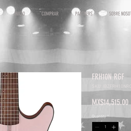
INICIO
COMPRAR
PARTNERS
SOBRE NOSO
FRH10N RGF
SKU: IBZFRH10NR
P
MX$14,515.00
Quantity
*