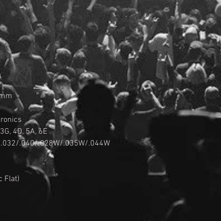
.6mm
ronics
 3G, 4D, 5A, 6E
8/.032/.040/.028W/.035W/.044W
 Flat)