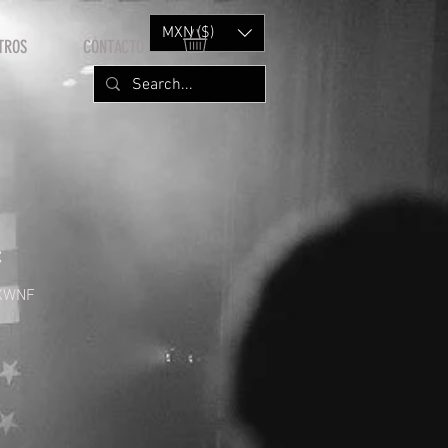
MXN ($)
TROS
CONTACTO
F
XWNF
rice