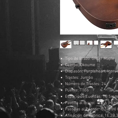
Tipo de Brazo: GRG / Maple
Cuerpo: Okoume
Diapasón: Purpleheart, Incru
Trastes: Jumbo
Numero de Trastes: 24
Puente: T106
Espacio de cuerdas: 10.5m
Pastilla al Brazo: IBZ-6 (H)
Pastillas al Puente: IBZ-6 (H
Afinación de Fábrica: 1E,2B,