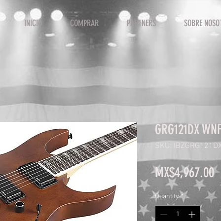
INICIO
COMPRAR
PARTNERS
SOBRE NOSO
GRG121DX WN
SKU: IBZGRG121D
P
MX$4,967.00
Quantity
*