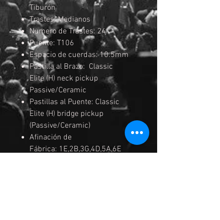
Tiburón
Trastes: Medianos
Numero de Trastes: 24
Puente: T106
Espacio de cuerdas: 10.5mm
Pastilla al Brazo: Classic
Elite (H) neck pickup
Passive/Ceramic
Pastillas al Puente: Classic
Elite (H) bridge pickup
(Passive/Ceramic)
Afinación de
Fábrica: 1E,2B,3G,4D,5A,6E
Medida de
Cuerdas: .010/.013/.017/.026/
.036/.046
Acabados: Cromados
Color: BKN (Black Nigth)