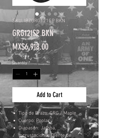
SKU: IBZGRG121SP BKN
GRG121SP BKN
Price
MX$6,918.00
Quantity
*
Add to Cart
Tipo de Brazo: GRG / Maple
Cuerpo: Poplar
Diapasón: Jatoba,
Incrustaciones Diente de