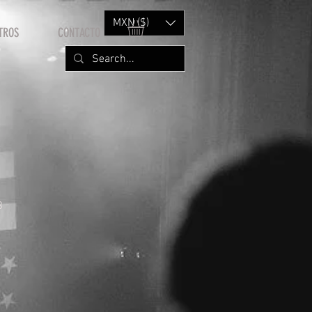
MXN ($)
TROS
CONTACTO
B
rice