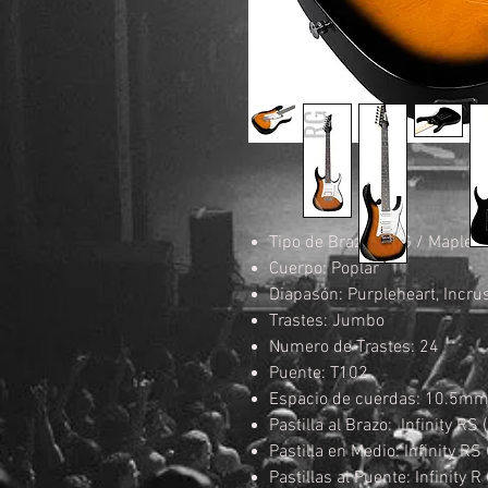
Tipo de Brazo: GRG / Maple
Cuerpo: Poplar
Diapasón: Purpleheart, Incru
Trastes: Jumbo
Numero de Trastes: 24
Puente: T102
Espacio de cuerdas: 10.5m
Pastilla al Brazo: Infinity R
Pastilla en Medio: Infinity R
Pastillas al Puente: Infinity 