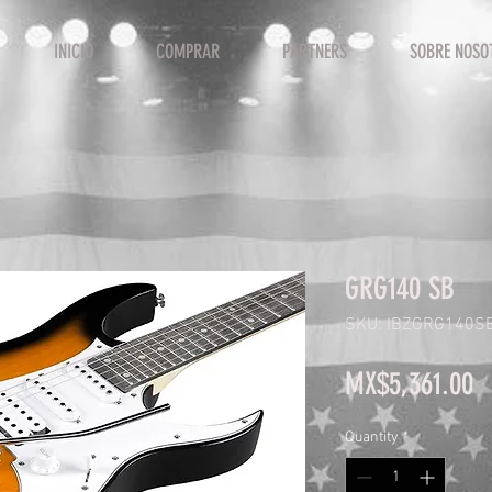
INICIO
COMPRAR
PARTNERS
SOBRE NOSO
GRG140 SB
SKU: IBZGRG140S
P
MX$5,361.00
Quantity
*