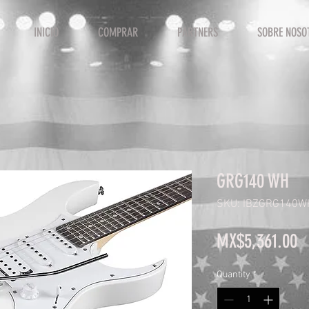
INICIO
COMPRAR
PARTNERS
SOBRE NOSO
GRG140 WH
SKU: IBZGRG140W
P
MX$5,361.00
Quantity
*