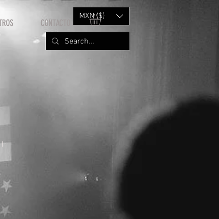
MXN ($)
TROS
CONTACTO
H
rice