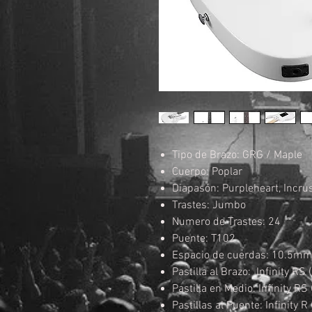
Tipo de Brazo: GRG / Maple
Cuerpo: Poplar
Diapasón: Purpleheart, Incru
Trastes: Jumbo
Numero de Trastes: 24
Puente: T102
Espacio de cuerdas: 10.5m
Pastilla al Brazo: Infinity R
Pastilla en Medio: Infinity R
Pastillas al Puente: Infinity 