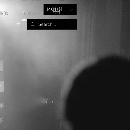
MXN ($)
TROS
CONTACTO
S
rice