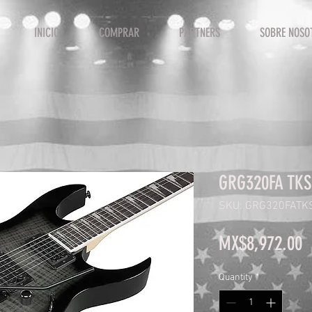
INICIO
COMPRAR
PARTNERS
SOBRE NOSO
GRG320FA TKS
SKU: GRG320FATK
P
MX$8,972.00
Quantity
*