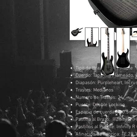
Tipo de Brazo: GRG / Maple
Cuerpo: Tapa Tilo Flameado, 
Diapasón: Purpleheart, Incru
Trastes: Medianos
Numero de Trastes: 24
Puente: Double Locking
Espacio de cuerdas: 10.5m
Pastilla al Brazo: Infinity R
Pastillas al Puente: Infinity 
Afinación de Fábrica: 1E,2B,