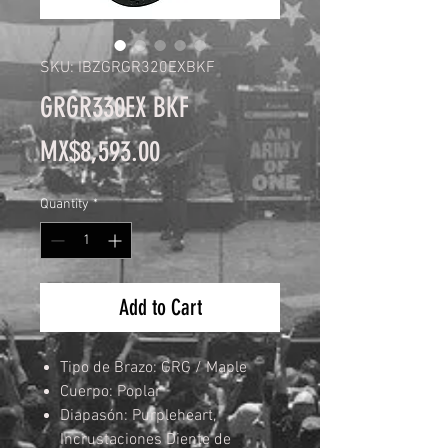
SKU: IBZGRGR320EXBKF
GRGR330EX BKF
Price
MX$8,593.00
Quantity
*
Add to Cart
Tipo de Brazo: GRG / Maple
Cuerpo: Poplar
Diapasón: Purpleheart,
Incrustaciones Diente de