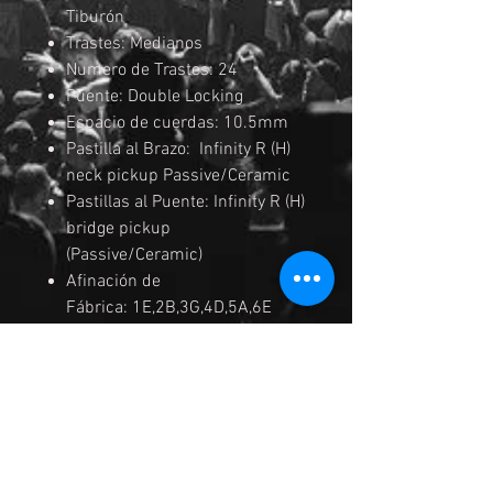
Tiburón
Trastes: Medianos
Numero de Trastes: 24
Puente: Double Locking
Espacio de cuerdas: 10.5mm
Pastilla al Brazo: Infinity R (H)
neck pickup Passive/Ceramic
Pastillas al Puente: Infinity R (H)
bridge pickup
(Passive/Ceramic)
Afinación de
Fábrica: 1E,2B,3G,4D,5A,6E
Medida de
Cuerdas: .009/.011/.016/.024/
.032/.02
Acabados: Negros
Color: BKF (Black Flat)