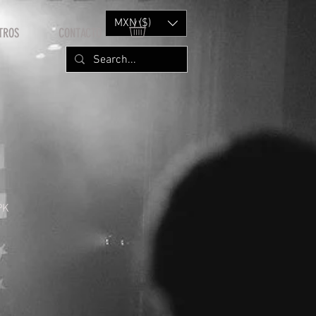
MXN ($)
TROS
CONTACTO
PK
rice