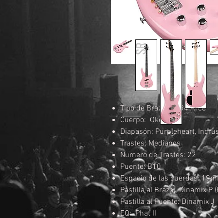
Tipo de Brazo: GSR4 Arce
Cuerpo: Okouman
Diapasón: Purpleheart, Incru
Trastes: Medianos
Numero de Trastes: 22
Puente: B10
Espacio de las cuerdas: 19
Pastilla al Brazo: Dinamix P (
Pastilla al Puente: Dinamix J 
EQ: Phat II