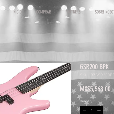
INICIO
COMPRAR
PARTNERS
SOBRE NOSO
GSR200 BPK
SKU: IBZGSR200B
P
MX$5,568.00
Quantity
*