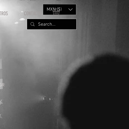
MXN ($)
TROS
CONTACTO
GR
rice