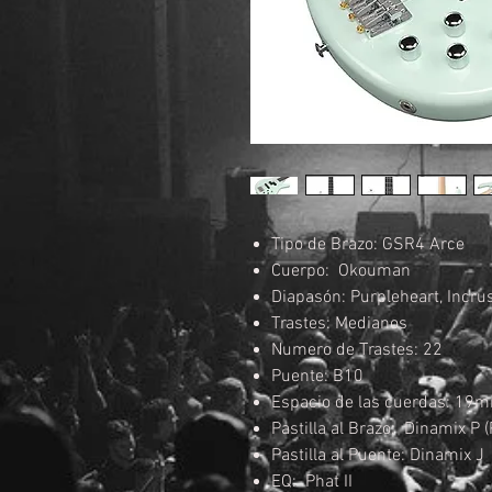
Tipo de Brazo: GSR4 Arce
Cuerpo: Okouman
Diapasón: Purpleheart, Incru
Trastes: Medianos
Numero de Trastes: 22
Puente: B10
Espacio de las cuerdas: 19
Pastilla al Brazo: Dinamix P (
Pastilla al Puente: Dinamix J 
EQ: Phat II