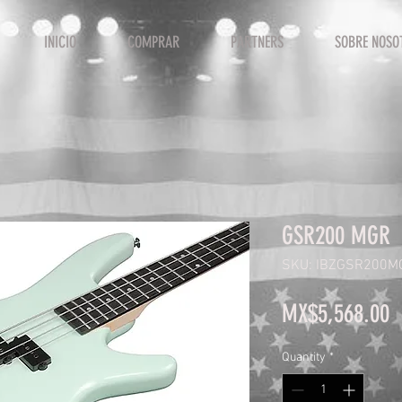
INICIO
COMPRAR
PARTNERS
SOBRE NOSO
GSR200 MGR
SKU: IBZGSR200M
P
MX$5,568.00
Quantity
*