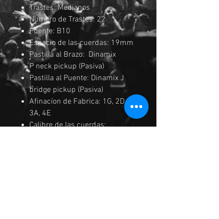
Trastes: Medianos
Numero de Trastes: 22
Puente: B10
Espacio de las cuerdas: 19mm
Pastilla al Brazo: Dinamix
P neck pickup (Pasiva)
Pastilla al Puente: Dinamix J
bridge pickup (Pasiva)
Afinacíon de Fabrica: 1G, 2D,
3A, 4E
Calibre de las cuerdas:
.045/.065/.085/.105
Acabados: Negros
Color: WNF (Transparent
Yellow Sunburst)
MEDIDAS DEL BRAZO