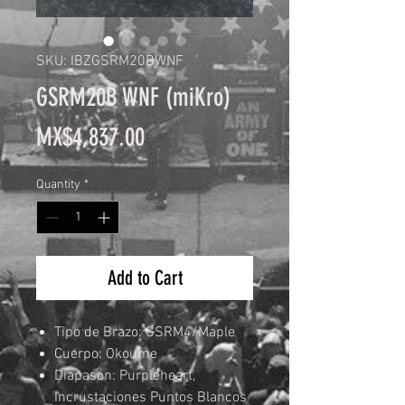
SKU: IBZGSRM20BWNF
GSRM20B WNF (miKro)
Price
MX$4,837.00
Quantity
*
Add to Cart
Tipo de Brazo: GSRM4/Maple
Cuerpo: Okoume
Diapasón: Purpleheart,
Incrustaciones Puntos Blancos