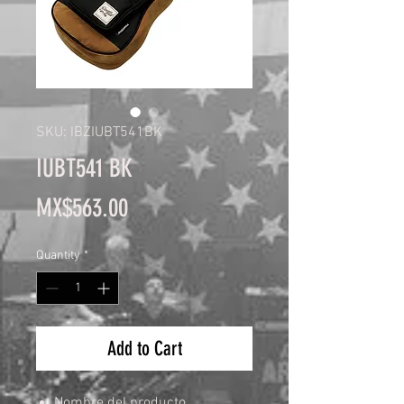
SKU: IBZIUBT541BK
IUBT541 BK
Price
MX$563.00
Quantity
*
Add to Cart
Nombre del producto