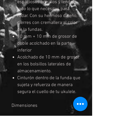
espaciosos bolsillos y tendrás
todo lo que necesitas para
rodar. Con su hermoso diseño,
cierres con cremallera al color
de la fundas.
10 mm + 10 mm de grosor de
doble acolchado en la parte
inferior
Acolchado de 10 mm de grosor
en los bolsillos laterales de
almacenamiento.
Cinturón dentro de la funda que
sujeta y refuerza de manera
segura el cuello de tu ukulele.
Dimensiones
A: Longitud exterior
725 mm