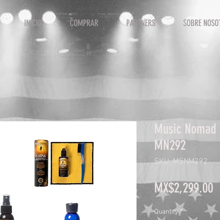
INICIO
COMPRAR
PARTNERS
SOBRE NOSO
Music Nomad 
MN292
SKU: MSNM292
P
MX$2,299.00
Quantity
*