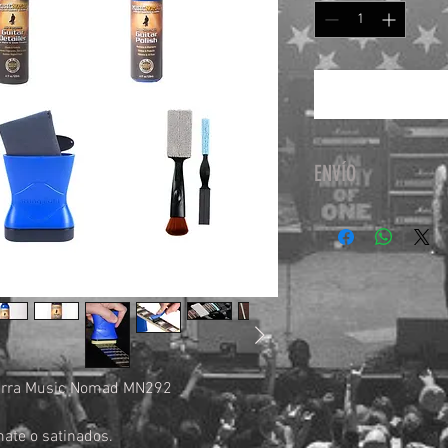
ENVÍO
Nuestro servicio d
Estafeta y Fedex, si
tarra Music Nomad MN292
mate o satinados.