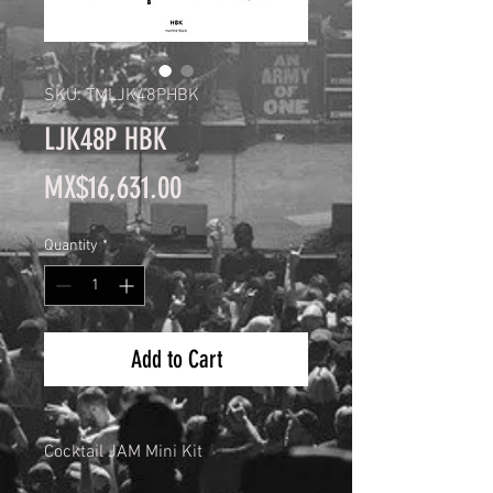
SKU: TMLJK48PHBK
LJK48P HBK
Price
MX$16,631.00
Quantity
*
Add to Cart
Cocktail JAM Mini Kit