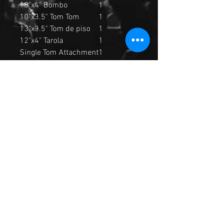
18"x4" Bombo
1
10"x3.5" Tom Tom
1
13"x3.5" Tom de piso
1
12"x4" Tarola
1
Single Tom Attachment
1
Atril para platillo: 2
Atril hi-hats: 1
Atril para Tarola: 1
No incluye platillos
Madera: Poplar
Acabado: Brillante
Fabricación: China
Color: Negro (Harline Black)