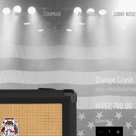
INICIO
COMPRAR
PARTNERS
SOBRE NOSO
Orange Crush 
SKU: ORGCRSH12
P
MX$2,700.00
Quantity
*