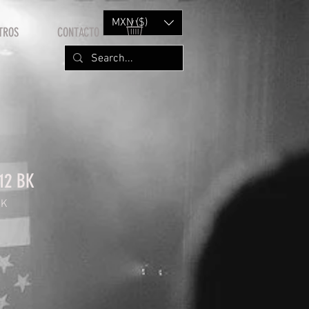
MXN ($)
TROS
CONTACTO
12 BK
BK
rice