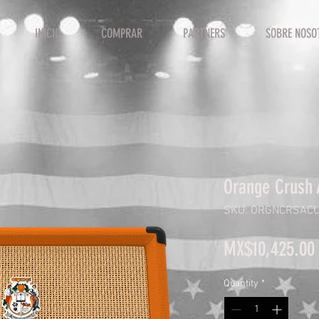
INICIO
COMPRAR
PARTNERS
SOBRE NOSO
Orange Crush 
SKU: ORGNCRSAC
MX$10,425.00
Quantity
*