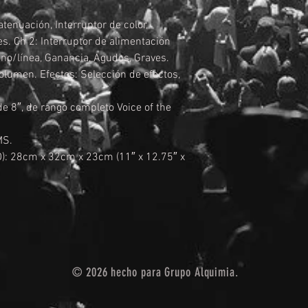
atenuación, Interruptor de color,
s. Ch 2: Interruptor de alimentación
no/línea, Ganancia, Agudos, Graves.
olumen. Efectos: Selección de efectos,
de 8″, de rango completo Voice of the
MS.
D): 28cm x 32cm x 23cm (11″ x 12.75″ x
© 2026 hecho para Grupo Alquimia.