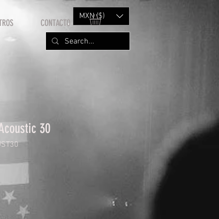
MXN ($)
TROS
CONTACTO
Acoustic 30
UST30
Price