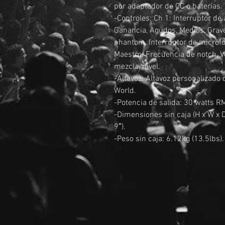
por adaptador de CC o baterías.
-Controles: Ch 1: Interruptor de 
Ganancia, Agudos, Medios, Grave
phantom, Interruptor de micrófo
Maestro: Frecuencia de notch, V
mezcla, nivel.
-Altavoz: Altavoz personalizado 
World.
-Potencia de salida: 30 watts R
-Dimensiones sin caja (H x W x 
9″).
-Peso sin caja: 6.12kg (13.5lbs).