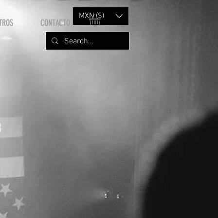
MXN ($)
TROS
CONTACTO
8
rice