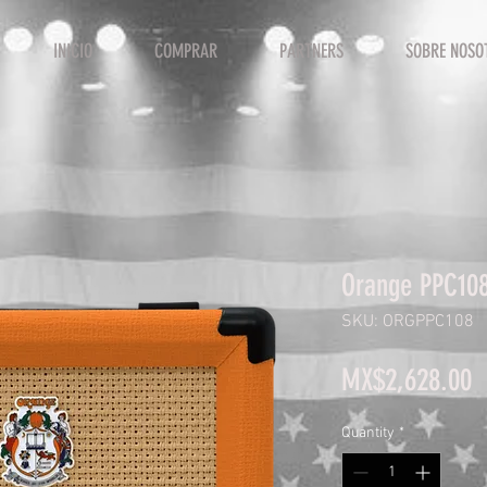
INICIO
COMPRAR
PARTNERS
SOBRE NOSO
Orange PPC10
SKU: ORGPPC108
P
MX$2,628.00
Quantity
*