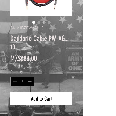
SKU: IBZPWAGL10
Daddario Cable PW-AGL-
10
Price
MX$688.00
Quantity
*
Add to Cart