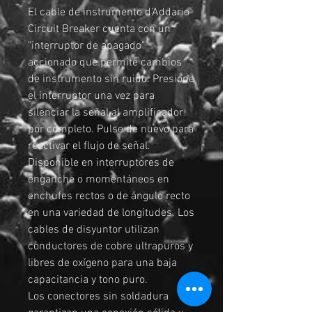
El cable de instrumento d'Addario
Circuit Breaker cuenta con un
"interruptor de apagado"
accionado que permite cambios
de instrumento sin ruido. Presione
el interruptor una vez para
silenciar la señal al amplificador
por completo. Pulse de nuevo para
reactivar el flujo de señal.
Disponible en interruptores de
enganche o momentáneos en
enchufes rectos o de ángulo recto
en una variedad de longitudes. Los
cables de disyuntor utilizan
conductores de cobre ultrapuros y
libres de oxígeno para una baja
capacitancia y tono puro.
Los conectores sin soldadura