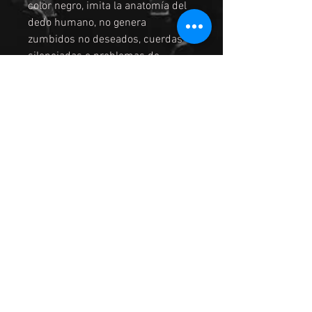
color negro, imita la anatomía del
dedo humano, no genera
zumbidos no deseados, cuerdas
silenciadas o problemas de
afinación, tecnología patentada
FlexFit, funciona en prácticamente
todas las guitarras, incluyendo
guitarras clásicas de diapasón
plano hasta guitarras eléctricas
con un radio de diapasón de 7
ENVIO
El servicio de envío es por medio
de FEDEX y ESTAFETA a nivel
nacional, y sin costo adicional.
© 2026 hecho para Grupo Alquimia.