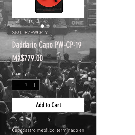
SKU: IBZPWCP19
Daddario Capo PW-CP-19
Price
MX$779.00
Quantity
*
Add to Cart
Capodastro metálico, terminado en