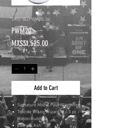
SKU: IBZPWM20
PWM20
Price
MX$31,525.00
Quantity
*
Add to Cart
Signature Model Paul Waggoner
Tipo de Brazo: Wizard III / 3 pc
Maple/Bubinga
Cuerpo: Ash