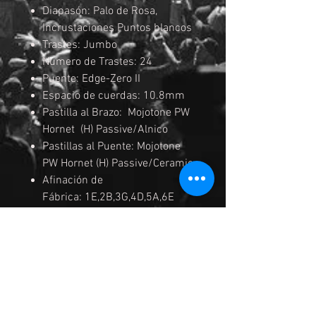
Diapasón: Palo de Rosa,
Incrustaciones Puntos blancos
Trastes: Jumbo
Numero de Trastes: 24
Puente: Edge-Zero II
Espacio de cuerdas: 10.8mm
Pastilla al Brazo: Mojotone PW
Hornet (H) Passive/Alnico
Pastillas al Puente: Mojotone
PW Hornet (H) Passive/Ceramic
Afinación de
Fábrica: 1E,2B,3G,4D,5A,6E
Cuerdas: D'Addario® EXL120
Medida de
Cuerdas: .009/.011/.016/.024/
.032/.042
Acabados: Cosmo Black