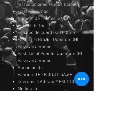
Incrustaciones Puntos Blancos
Trastes: Jumbo
Numero de Trastes: 24
Puente: F106
Espacio de cuerdas: 10.5mm
Pastilla al Brazo: Quantum (H)
Passive/Ceramic
Pastillas al Puente: Quantum (H)
Passive/Ceramic
Afinación de
Fábrica: 1E,2B,3G,4D,5A,6E
Cuerdas: D'Addario® EXL110
Medida de
Cuerdas: .010/.013/.017/.026/
.036/.046
Acabados: Negros
Color: DEF (Dragon Eye Burst
Flat)