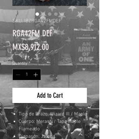
SKU: IBZRGA42FMDEF
RGA42FM DEF
Price
MX$8,912.00
Quantity
*
Add to Cart
Tipo de Brazo: Wizard III / Maple
Cuerpo: Meranti / Tapa Maple
Flameado
Diapasón: Jatoba,