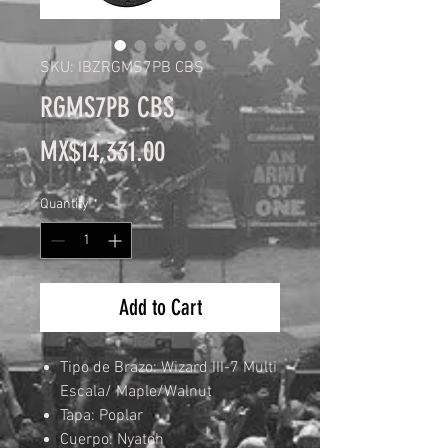
SKU: IBZRGMS7PB CBS
RGMS7PB CBS
Price
MX$14,331.00
Quantity
*
Add to Cart
Tipo de Brazo: Wizard III-7 Multi
Escala/ Maple/Walnut
Tapa: Poplar
Cuerpo: Nyatoh