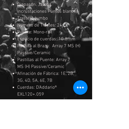
Diapasón: Jatoba,
Incrustaciones Puntos blancos
Trastes: Jumbo
Numero de Trastes: 24
Puente: Mono-rail
Espacio de cuerdas: 10.8mm
Pastilla al Brazo: Array 7 MS (H)
Passive/Ceramic
Pastillas al Puente: Array 7
MS (H) Passive/Ceramic
Afinación de Fábrica: 1E, 2B,
3G, 4D, 5A, 6E, 7B
Cuerdas: D'Addario®
EXL120+.059
Medida de
Cuerdas: .009/.011/.016/.024/
.032/.042/.059
Acabados: Cosmo Black