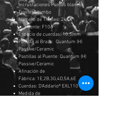
Incrustaciones Puntos blancos
Trastes: Jumbo
Numero de Trastes: 24
Puente: F106
Espacio de cuerdas: 10.5mm
Pastilla al Brazo: Quantum (H)
Passive/Ceramic
Pastillas al Puente: Quantum (H)
Passive/Ceramic
Afinación de
Fábrica: 1E,2B,3G,4D,5A,6E
Cuerdas: D'Addario® EXL110
Medida de
Cuerdas: .010/.013/.017/.026/
.036/.046
Acabados: Black
Color: WK (Weathered Black)
INCLUYE FUNDA