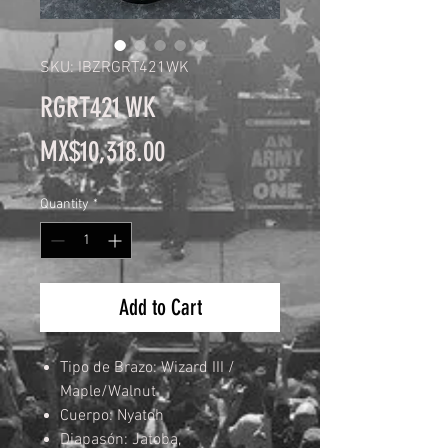
SKU: IBZRGRT421WK
RGRT421 WK
Price
MX$10,318.00
Quantity
*
Add to Cart
Tipo de Brazo: Wizard III /
Maple/Walnut
Cuerpo: Nyatoh
Diapasón: Jatoba,