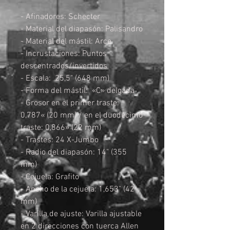
- Afinadores: Schecter
- Material del diapasón: Palisandro
- Material del mástil: Arce
- Incrustaciones: Puntos
descentrados/invertidos
- Escala: 25,5" (648 mm)
- Forma del mástil: «C» delgada
- Grosor en el primer traste:
0,787« (20 mm) / en el duodécimo
traste: 0,866» (22 mm)
- Trastes: 24 X-Jumbo
- Radio del diapasón: 14" (355
mm)
- Cejuela: Grafito
- Ancho de la cejuela: 1,653" (42
mm)
- Varilla de ajuste: Varilla ajustable
en 2 direcciones con tuerca Allen