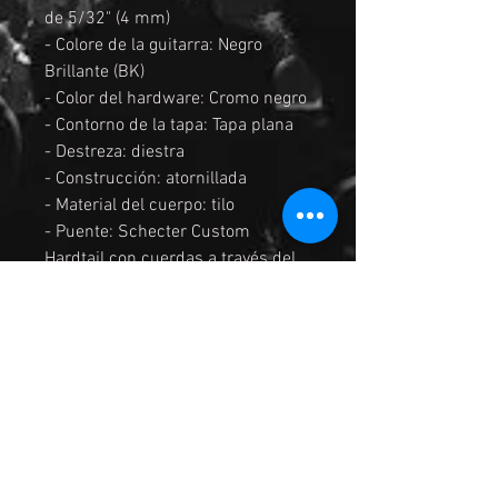
de 5/32" (4 mm)
- Colore de la guitarra: Negro
Brillante (BK)
- Color del hardware: Cromo negro
- Contorno de la tapa: Tapa plana
- Destreza: diestra
- Construcción: atornillada
- Material del cuerpo: tilo
- Puente: Schecter Custom
Hardtail con cuerdas a través del
cuerpo.
- Controles:
volumen/tono/interruptor de 3
posiciones
- Pastilla del puente: Schecter
Diamond Plus
- Pastilla del mástil: Schecter
Diamond Plus