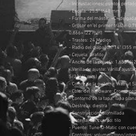
- Incrustaciones: puntos perlado
- Escala: 25,5" (648 mm)
- Forma del mástil: «C» delgad
- Grosor en el primer traste: 0,
0,866» (22 mm)
- Trastes: 24 Medios
- Radio del diapasón: 14" (355
- Cejuela: Grafito
- Ancho de la cejuela: 1,653" (
- Varilla de ajuste: Varilla ajus
5/32" (4 mm)
- Colore de la guitarra: Walnut 
- Color del hardware: Cromo ne
- Contorno de la tapa: Tapa plan
- Destreza: diestra
- Construcción: atornillada
- Material del cuerpo: tilo
- Puente: Tune-O-Matic con cuer
- Controles: volumen/tono/inter