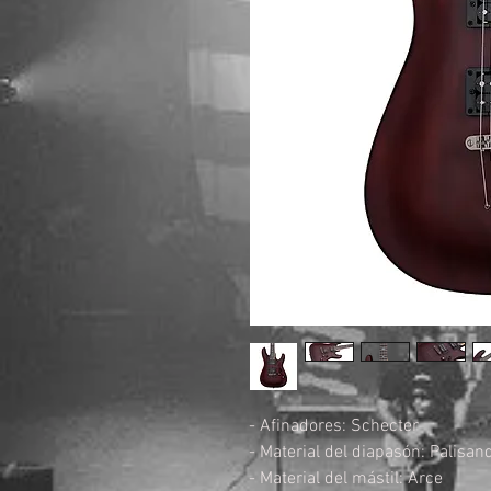
- Afinadores: Schecter
- Material del diapasón: Palisan
- Material del mástil: Arce