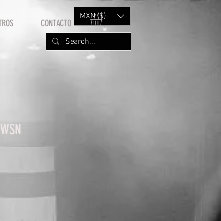
MXN ($)
TROS
CONTACTO
 WSN
rice