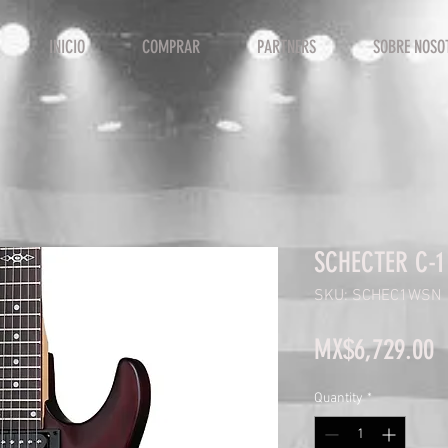
INICIO
COMPRAR
PARTNERS
SOBRE NOSO
SCHECTER C-1
SKU: SCHEC1WSN
P
MX$6,729.00
Quantity
*