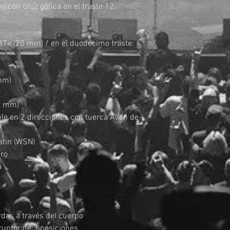
s con cruz gótica en el traste 12.
a
787« (20 mm) / en el duodécimo traste:
 mm)
42 mm)
table en 2 direcciones con tuerca Allen de
Satin (WSN)
gro
a
das a través del cuerpo
ruptor de 3 posiciones