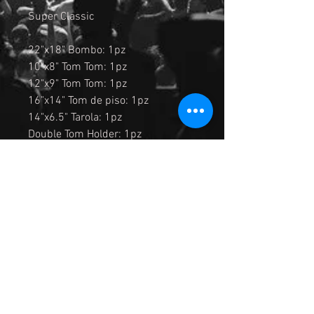
Super Classic
22"x18" Bombo: 1pz
10"x8" Tom Tom: 1pz
12"x9" Tom Tom: 1pz
16"x14" Tom de piso: 1pz
14"x6.5" Tarola: 1pz
Double Tom Holder: 1pz
Atril para platillo: 2
Atril hi-hats: 1
Atril para Tarola: 1
Pedal de bombo: 1
Asiento: 1
Madera: Maple
Acabado: Brillante
Fabricación: China
Color: MGD (Midnigth Gold