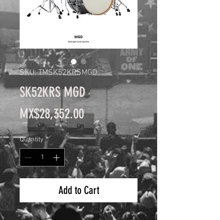
SKU: TMSK52KRSMGD
SK52KRS MGD
Price
MX$28,352.00
Quantity
*
Add to Cart