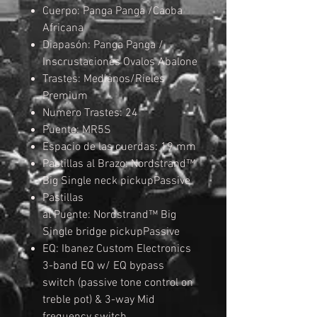
Cuerpo: Panga Panga /Caoba
Africana
Diapasón: Panga Panga /
Inscrustaciones Ovalos Abalone
Trastes: Medianos/Rieles
Premium
Numero Trastes: 24
Puente: MR5S
Espacio de las cuerdas: 19 mm
Pastillas al Brazo: Nordstrand™
Big Single neck pickupPassive
Pastillas
al Puente: Nordstrand™ Big
Single bridge pickupPassive
EQ: Ibanez Custom Electronics
3-band EQ w/ EQ bypass
switch (passive tone control on
treble pot) & 3-way Mid