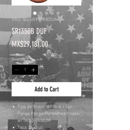
SKU: IBZSR1350BDUF
SR1350B DUF
Price
MX$29,181.00
Quantity
*
Add to Cart
Tipo de Brazo: Atlas-4 / 5pc
Panga Panga/Purpleheart neck
w/TKS TITANIUM
Tapa: Walnut