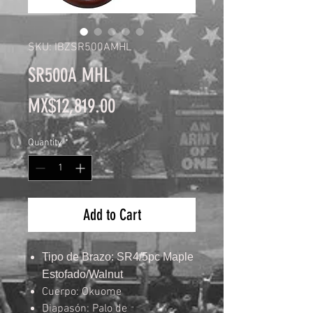
SKU: IBZSR500AMHL
SR500A MHL
Price
MX$12,819.00
Quantity
*
Add to Cart
Tipo de Brazo: SR4/5pc Maple
Estofado/Walnut
Cuerpo: Okuome
Diapasón: Palo de