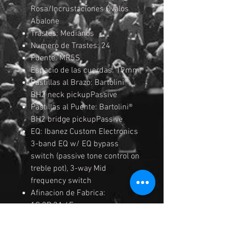
Rosa/Incrustaciones Óvalos
Abalone
Trastes: Medianos
Numero de Trastes: 24
Puente: MR5S
Espacio de las cuerdas: 19mm
Pastillas al Brazo: Bartolini®
BH2 neck pickupPassive
Pastillas al Puente: Bartolini®
BH2 bridge pickupPassive
EQ: Ibanez Custom Electronics
3-band EQ w/ EQ bypass
switch (passive tone control on
treble pot), 3-way Mid
frequency switch
Afinacion de Fabrica:
1G,2D,3A,4E
Cuerdas: D'Addario® EXL165