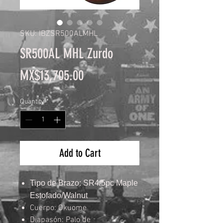
SKU: IBZSR500ALMHL
SR500AL MHL Zurdo
Price
MX$13,705.00
Quantity
*
Add to Cart
Tipo de Brazo: SR4/5pc Maple
Estofado/Walnut
Cuerpo: Okuome
Diapasón: Palo de