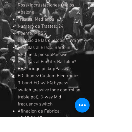
Rosa/Incrustaciones Óvalos
Abalone
Trastes: Medianos
Numero de Trastes: 24
Puente: MR5S
Espacio de las cuerdas: 19mm
Pastillas al Brazo: Bartolini®
BH2 neck pickupPassive
Pastillas al Puente: Bartolini®
BH2 bridge pickupPassive
EQ: Ibanez Custom Electronics
3-band EQ w/ EQ bypass
switch (passive tone control on
treble pot), 3-way Mid
frequency switch
Afinacion de Fabrica:
1G,2D,3A,4E
Cuerdas: D'Addario® EXL165