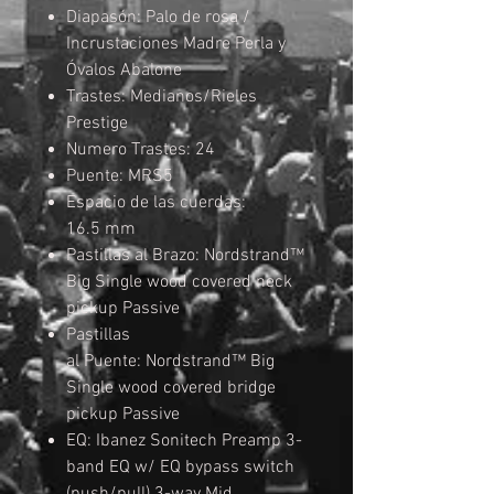
Diapasón: Palo de rosa /
Incrustaciones Madre Perla y
Óvalos Abalone
Trastes: Medianos/Rieles
Prestige
Numero Trastes: 24
Puente: MRS5
Espacio de las cuerdas:
16.5 mm
Pastillas al Brazo: Nordstrand™
Big Single wood covered neck
pickup Passive
Pastillas
al Puente: Nordstrand™ Big
Single wood covered bridge
pickup Passive
EQ: Ibanez Sonitech Preamp 3-
band EQ w/ EQ bypass switch