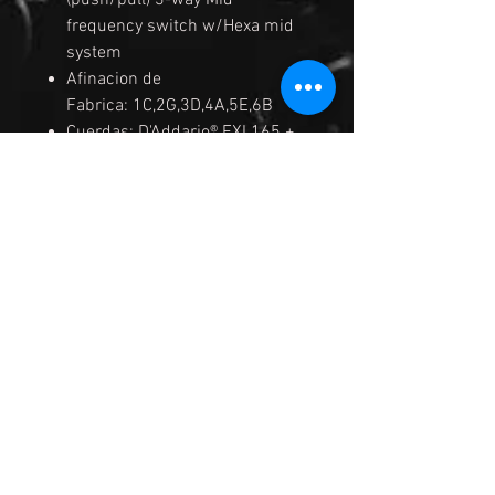
(push/pull) 3-way Mid
frequency switch w/Hexa mid
system
Afinacion de
Fabrica: 1C,2G,3D,4A,5E,6B
Cuerdas: D'Addario® EXL165 +
.032/.130
Medidas de las Cuerdas:
.032/.045/.065/.085/.105/.13
0
Cejilla: Graph Tech® BLACK
TUSQ XL® nut
Acabados: Dorados
Color: MHF (Mocha flat)
INCLUYE ESTUCHE
MEDIDAS DEL BRAZO
Escala: 864mm