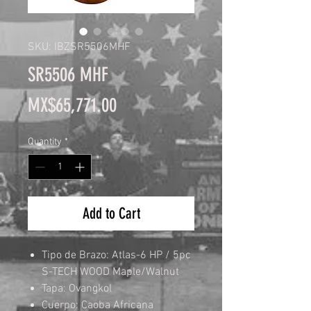
SKU: IBZSR5506MHF
SR5506 MHF
Price
MX$65,771.00
Quantity
*
Add to Cart
Tipo de Brazo: Atlas-6 HP / 5pc
S-TECH WOOD Maple/Walnut
Tapa: Ovangkol
Cuerpo: Caoba Africana