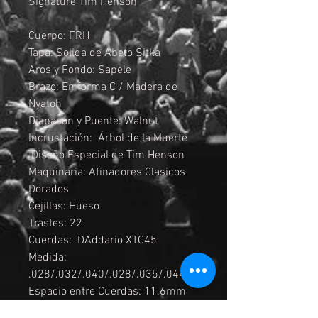
Signature Tim Henson
Cuerpo: FRH
Tapa: Solida de Abeto Sitka
Aros y Fondo: Sapele
Brazo: En forma C / Madera de
Nyatoh
Diapasón y Puente: Walnut
Incrustación: Árbol de la Muerte
Diseño Especial de Tim Henson
Maquinaria: Afinadores Clasicos
Dorados
Cejillas: Hueso
Trastes: 22
Cuerdas: DAddario XTC45
Medida:
.028/.032/.040/.028/.035/.044
Espacio entre Cuerdas: 11.6mm
Afinación de