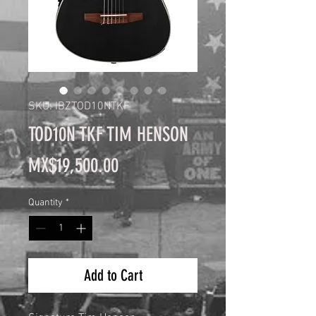
SKU: IBZTOD10NTKF
TOD10N TKF TIM HENSON
Price
MX$19,500.00
Quantity
*
Add to Cart