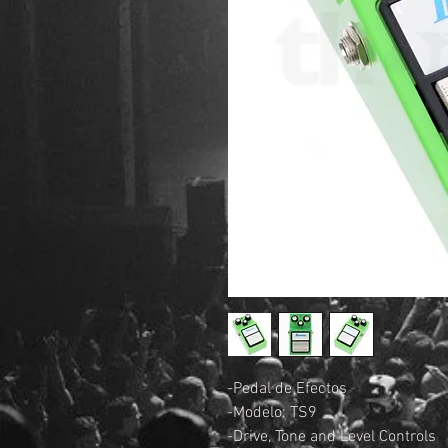
-Pedal de Efectos
-Modelo: TS9
-Drive, Tone and Level Controls