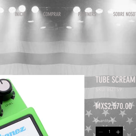
INICIO
COMPRAR
PARTNERS
SOBRE NOSO
TUBE SCREAM
SKU: IBZTS9
P
MX$2,570.00
Quantity
*