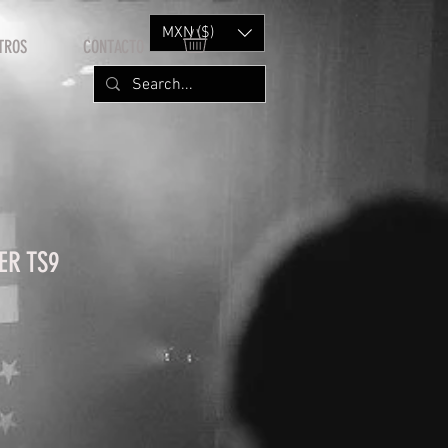
MXN ($)
TROS
CONTACTO
ER TS9
rice