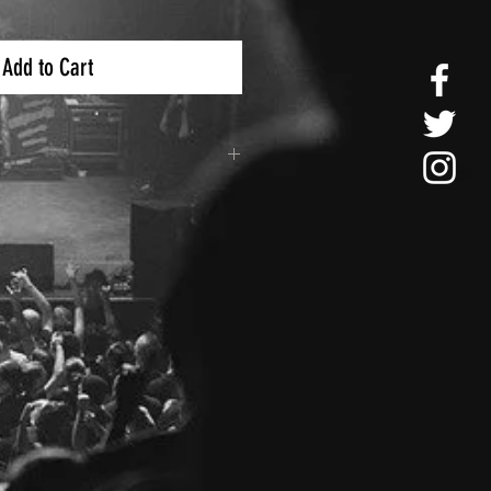
Add to Cart
e Paquetería es por medio de
 3 a 5 días hábiles.