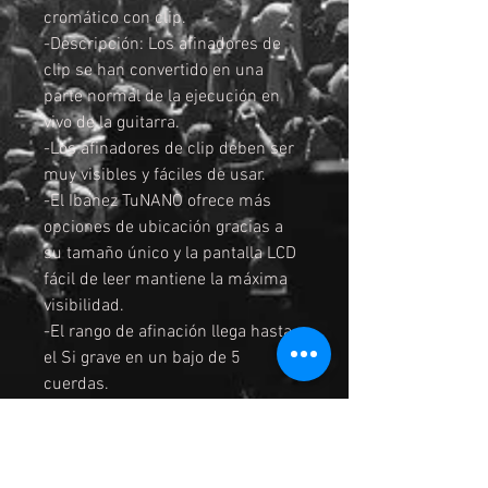
cromático con clip.
-Descripción: Los afinadores de
clip se han convertido en una
parte normal de la ejecución en
vivo de la guitarra.
-Los afinadores de clip deben ser
muy visibles y fáciles de usar.
-El Ibanez TuNANO ofrece más
opciones de ubicación gracias a
su tamaño único y la pantalla LCD
fácil de leer mantiene la máxima
visibilidad.
-El rango de afinación llega hasta
el Si grave en un bajo de 5
cuerdas.
-Cuando el instrumento está
afinado, la pantalla parpadeará en
verde.