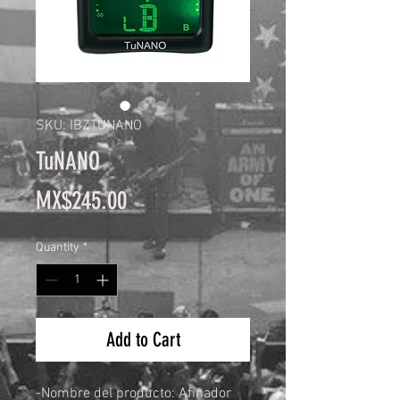
SKU: IBZTUNANO
TuNANO
Price
MX$245.00
Quantity
*
Add to Cart
-Nombre del producto: Afinador